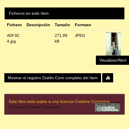
Ficheros en este ítem:
Fichero
Descripción
Tamaño
Formato
A5F3C
271,89
JPEG
4.jpg
kB
Visualizar/Abrir
Mostrar el registro Dublin Core completo del ítem
Este ítem está sujeto a una licencia Creative Commons
Licencia Creative Commons