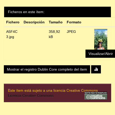
Ficheros en este ítem:
Fichero
Descripción
Tamaño
Formato
A5F4C
358,92
JPEG
3.jpg
kB
Visualizar/Abrir
Mostrar el registro Dublin Core completo del ítem
Este ítem está sujeto a una licencia Creative Commons
Licencia Creative Commons