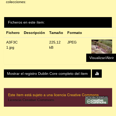
colecciones:
Ficheros en este ítem:
Fichero
Descripción
Tamaño
Formato
A3F3C
225,12
JPEG
1.jpg
kB
Visualizar/Abrir
Mostrar el registro Dublin Core completo del ítem
Este ítem está sujeto a una licencia Creative Commons
Licencia Creative Commons