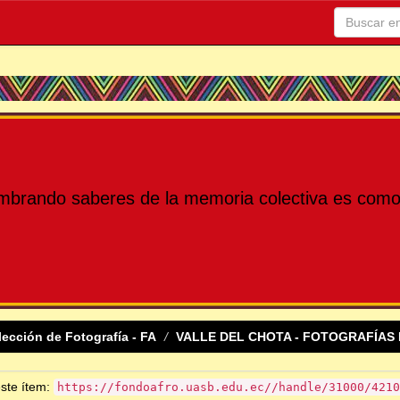
mbrando saberes de la memoria colectiva es como 
lección de Fotografía - FA
VALLE DEL CHOTA - FOTOGRAFÍAS 
este ítem:
https://fondoafro.uasb.edu.ec//handle/31000/4210