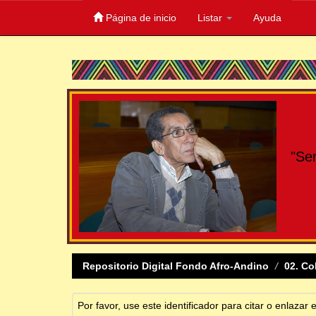
Página de inicio
Listar
Ayuda
Skip
navigation
"Se
Repositorio Digital Fondo Afro-Andino
02. Co
Por favor, use este identificador para citar o enlazar 