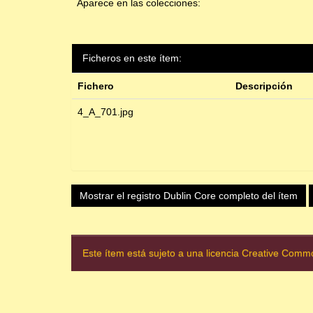
Aparece en las colecciones:
Ficheros en este ítem:
Fichero
Descripción
4_A_701.jpg
Mostrar el registro Dublin Core completo del ítem
Este ítem está sujeto a una licencia Creative Com