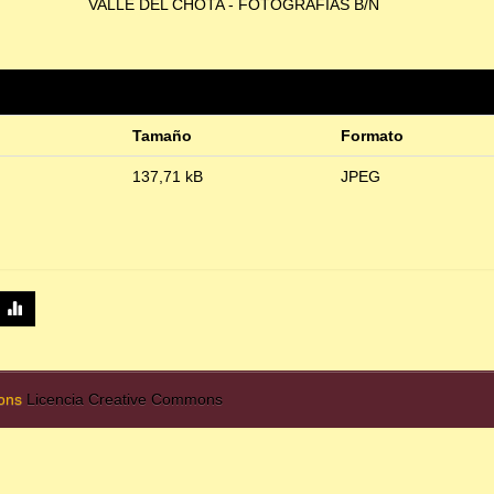
VALLE DEL CHOTA - FOTOGRAFÍAS B/N
Tamaño
Formato
137,71 kB
JPEG
mons
Licencia Creative Commons