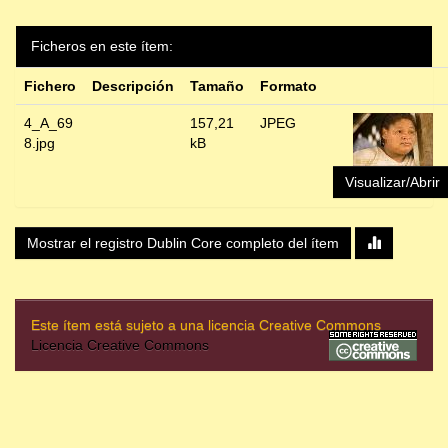
Ficheros en este ítem:
Fichero
Descripción
Tamaño
Formato
4_A_69
157,21
JPEG
8.jpg
kB
Visualizar/Abrir
Mostrar el registro Dublin Core completo del ítem
Este ítem está sujeto a una licencia Creative Commons
Licencia Creative Commons