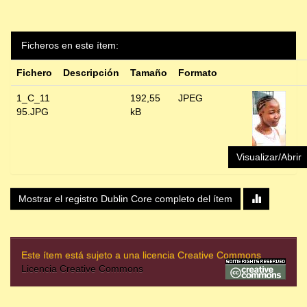
Ficheros en este ítem:
Fichero
Descripción
Tamaño
Formato
1_C_11
192,55
JPEG
95.JPG
kB
Visualizar/Abrir
Mostrar el registro Dublin Core completo del ítem
Este ítem está sujeto a una licencia Creative Commons
Licencia Creative Commons