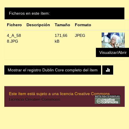
Ficheros en este ítem:
Fichero
Descripción
Tamaño
Formato
4_A_58
171,66
JPEG
8.JPG
kB
Visualizar/Abrir
Mostrar el registro Dublin Core completo del ítem
Este ítem está sujeto a una licencia Creative Commons
Licencia Creative Commons