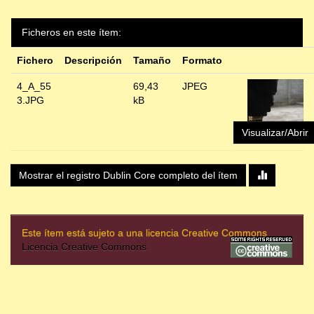
Ficheros en este ítem:
Fichero
Descripción
Tamaño
Formato
4_A_55
69,43
JPEG
3.JPG
kB
Visualizar/Abrir
Mostrar el registro Dublin Core completo del ítem
Este ítem está sujeto a una licencia Creative Commons
Licencia Creative Commons