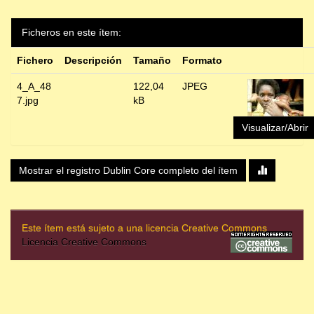
Ficheros en este ítem:
Fichero
Descripción
Tamaño
Formato
4_A_48
122,04
JPEG
7.jpg
kB
Visualizar/Abrir
Mostrar el registro Dublin Core completo del ítem
Este ítem está sujeto a una licencia Creative Commons
Licencia Creative Commons