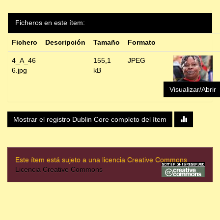
Ficheros en este ítem:
Fichero
Descripción
Tamaño
Formato
4_A_46
155,1
JPEG
6.jpg
kB
Visualizar/Abrir
Mostrar el registro Dublin Core completo del ítem
Este ítem está sujeto a una licencia Creative Commons
Licencia Creative Commons