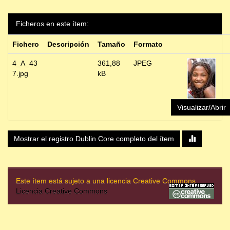
Ficheros en este ítem:
Fichero
Descripción
Tamaño
Formato
4_A_43
361,88
JPEG
7.jpg
kB
Visualizar/Abrir
Mostrar el registro Dublin Core completo del ítem
Este ítem está sujeto a una licencia Creative Commons
Licencia Creative Commons