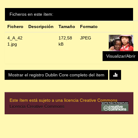
Ficheros en este ítem:
Fichero
Descripción
Tamaño
Formato
4_A_42
172,58
JPEG
1.jpg
kB
Visualizar/Abrir
Mostrar el registro Dublin Core completo del ítem
Este ítem está sujeto a una licencia Creative Commons
Licencia Creative Commons