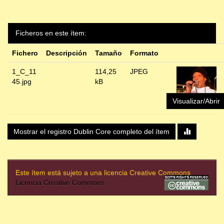
Ficheros en este ítem:
Fichero
Descripción
Tamaño
Formato
1_C_11
114,25
JPEG
45.jpg
kB
Visualizar/Abrir
Mostrar el registro Dublin Core completo del ítem
Este ítem está sujeto a una licencia Creative Commons
Licencia Creative Commons