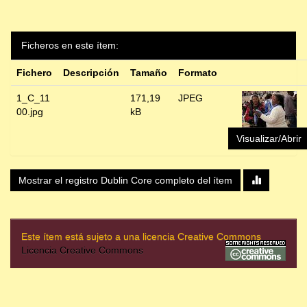
Ficheros en este ítem:
Fichero
Descripción
Tamaño
Formato
1_C_11
171,19
JPEG
00.jpg
kB
Visualizar/Abrir
Mostrar el registro Dublin Core completo del ítem
Este ítem está sujeto a una licencia Creative Commons
Licencia Creative Commons