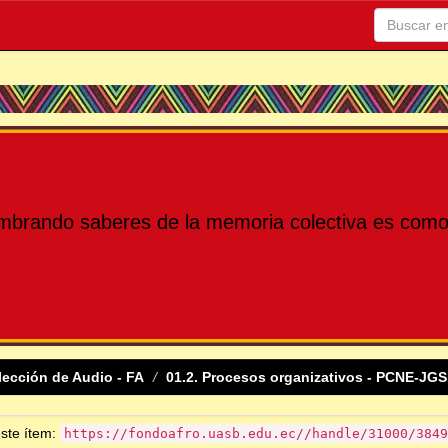
mbrando saberes de la memoria colectiva es como 
lección de Audio - FA
01.2. Procesos organizativos - PCNE-JGS
este ítem:
https://fondoafro.uasb.edu.ec//handle/31000/3849