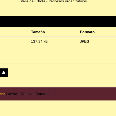
Valle del Chota - Procesos organizativos
Tamaño
Formato
137,34 kB
JPEG
mons
Licencia Creative Commons