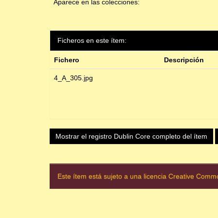
Aparece en las colecciones:
Ficheros en este ítem:
Fichero
Descripción
4_A_305.jpg
Mostrar el registro Dublin Core completo del ítem
Este ítem está sujeto a una licencia Creative Com