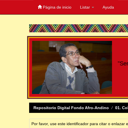
Página de inicio
Listar
Ayuda
Skip
navigation
"Se
Repositorio Digital Fondo Afro-Andino
01. Co
Por favor, use este identificador para citar o enlazar 