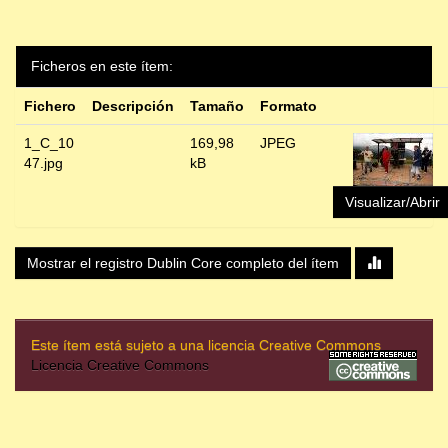
Ficheros en este ítem:
Fichero
Descripción
Tamaño
Formato
1_C_10
169,98
JPEG
47.jpg
kB
Visualizar/Abrir
Mostrar el registro Dublin Core completo del ítem
Este ítem está sujeto a una licencia Creative Commons
Licencia Creative Commons