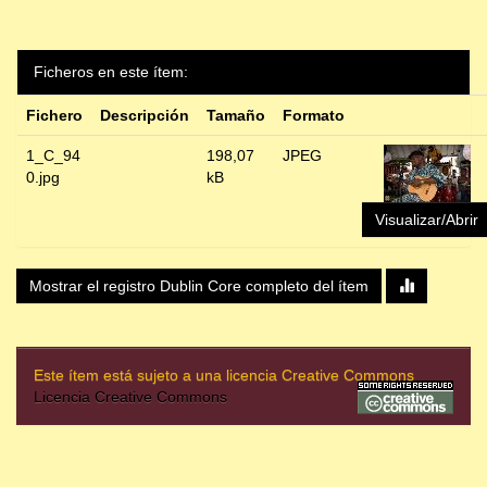
Ficheros en este ítem:
Fichero
Descripción
Tamaño
Formato
1_C_94
198,07
JPEG
0.jpg
kB
Visualizar/Abrir
Mostrar el registro Dublin Core completo del ítem
Este ítem está sujeto a una licencia Creative Commons
Licencia Creative Commons