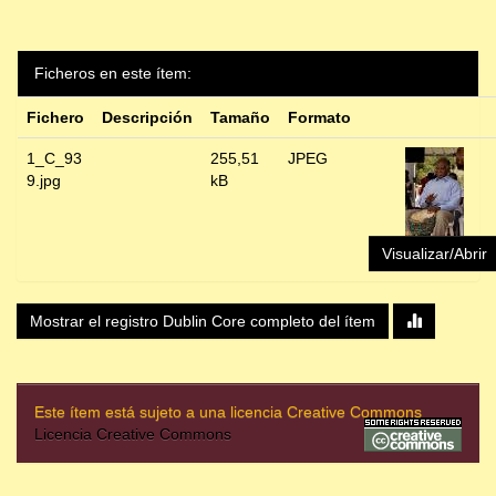
Ficheros en este ítem:
Fichero
Descripción
Tamaño
Formato
1_C_93
255,51
JPEG
9.jpg
kB
Visualizar/Abrir
Mostrar el registro Dublin Core completo del ítem
Este ítem está sujeto a una licencia Creative Commons
Licencia Creative Commons