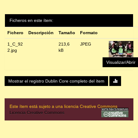
Ficheros en este ítem:
Fichero
Descripción
Tamaño
Formato
1_C_92
213,6
JPEG
2.jpg
kB
Visualizar/Abrir
Mostrar el registro Dublin Core completo del ítem
Este ítem está sujeto a una licencia Creative Commons
Licencia Creative Commons