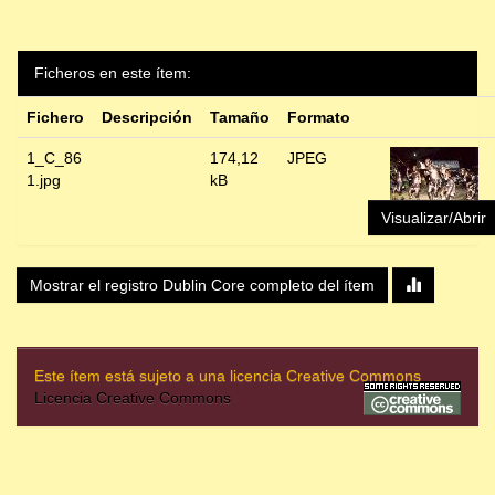
Ficheros en este ítem:
Fichero
Descripción
Tamaño
Formato
1_C_86
174,12
JPEG
1.jpg
kB
Visualizar/Abrir
Mostrar el registro Dublin Core completo del ítem
Este ítem está sujeto a una licencia Creative Commons
Licencia Creative Commons