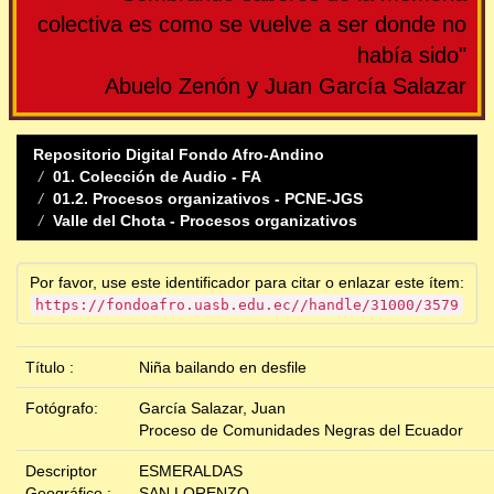
colectiva es como se vuelve a ser donde no
había sido"
Abuelo Zenón y Juan García Salazar
Repositorio Digital Fondo Afro-Andino
01. Colección de Audio - FA
01.2. Procesos organizativos - PCNE-JGS
Valle del Chota - Procesos organizativos
Por favor, use este identificador para citar o enlazar este ítem:
https://fondoafro.uasb.edu.ec//handle/31000/3579
Título :
Niña bailando en desfile
Fotógrafo:
García Salazar, Juan
Proceso de Comunidades Negras del Ecuador
Descriptor
ESMERALDAS
Geográfico :
SAN LORENZO