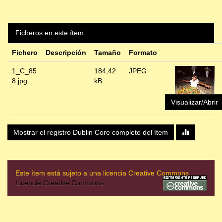
Ficheros en este ítem:
Fichero
Descripción
Tamaño
Formato
1_C_85
184,42
JPEG
8.jpg
kB
Visualizar/Abrir
Mostrar el registro Dublin Core completo del ítem
Este ítem está sujeto a una licencia Creative Commons
Licencia Creative Commons