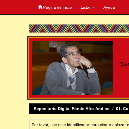
Página de inicio
Listar
Ayuda
Skip
navigation
"Se
Repositorio Digital Fondo Afro-Andino
01. Co
Por favor, use este identificador para citar o enlazar 