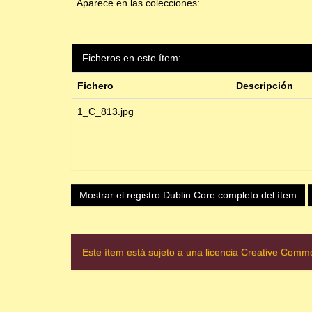
Aparece en las colecciones:
Ficheros en este ítem:
Fichero
Descripción
1_C_813.jpg
Mostrar el registro Dublin Core completo del ítem
Este ítem está sujeto a una licencia Creative Com