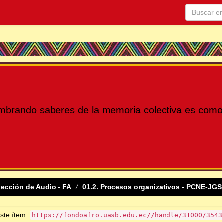
mbrando saberes de la memoria colectiva es como 
lección de Audio - FA
01.2. Procesos organizativos - PCNE-JGS
este ítem:
https://fondoafro.uasb.edu.ec//handle/31000/3543