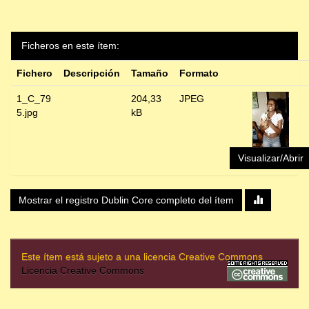
Ficheros en este ítem:
Fichero
Descripción
Tamaño
Formato
1_C_79
204,33
JPEG
5.jpg
kB
Visualizar/Abrir
Mostrar el registro Dublin Core completo del ítem
Este ítem está sujeto a una licencia Creative Commons
Licencia Creative Commons