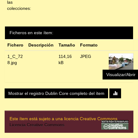
las
colecciones:
Ficheros en este ítem:
Fichero
Descripción
Tamaño
Formato
1_C_72
114,16
JPEG
8.jpg
kB
Visualizar/Abrir
Mostrar el registro Dublin Core completo del ítem
Este ítem está sujeto a una licencia Creative Commons
Licencia Creative Commons