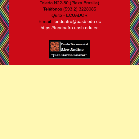
Toledo N22-80 (Plaza Brasilia)
Teléfonos (593 2) 3228085
Quito - ECUADOR
E-mail:
fondoafro@uasb.edu.ec
https://fondoafro.uasb.edu.ec