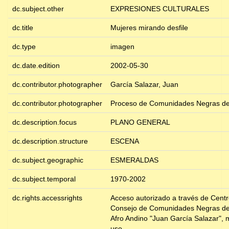
dc.subject.other
EXPRESIONES CULTURALES
dc.title
Mujeres mirando desfile
dc.type
imagen
dc.date.edition
2002-05-30
dc.contributor.photographer
García Salazar, Juan
dc.contributor.photographer
Proceso de Comunidades Negras de
dc.description.focus
PLANO GENERAL
dc.description.structure
ESCENA
dc.subject.geographic
ESMERALDAS
dc.subject.temporal
1970-2002
dc.rights.accessrights
Acceso autorizado a través de Cent
Consejo de Comunidades Negras de
Afro Andino "Juan García Salazar", m
uso