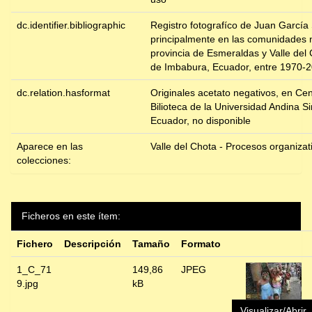
dc.identifier.bibliographic
Registro fotografíco de Juan García 
principalmente en las comunidades 
provincia de Esmeraldas y Valle del 
de Imbabura, Ecuador, entre 1970-
dc.relation.hasformat
Originales acetato negativos, en Ce
Bilioteca de la Universidad Andina S
Ecuador, no disponible
Aparece en las
Valle del Chota - Procesos organizat
colecciones:
Ficheros en este ítem:
Fichero
Descripción
Tamaño
Formato
1_C_71
149,86
JPEG
9.jpg
kB
Visualizar/Abrir