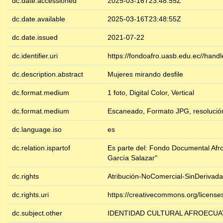
dc.date.accessioned
2025-03-16T23:48:55Z
dc.date.available
2025-03-16T23:48:55Z
dc.date.issued
2021-07-22
dc.identifier.uri
https://fondoafro.uasb.edu.ec//hand
dc.description.abstract
Mujeres mirando desfile
dc.format.medium
1 foto, Digital Color, Vertical
dc.format.medium
Escaneado, Formato JPG, resolució
dc.language.iso
es
dc.relation.ispartof
Es parte del: Fondo Documental Afr
García Salazar"
dc.rights
Atribución-NoComercial-SinDerivada
dc.rights.uri
https://creativecommons.org/license
dc.subject.other
IDENTIDAD CULTURAL AFROECUA