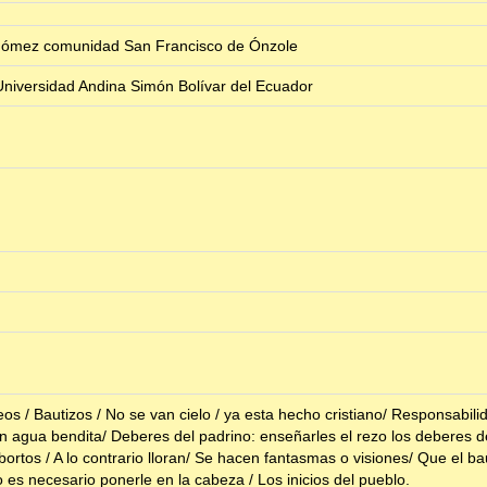
a Gómez comunidad San Francisco de Ónzole
niversidad Andina Simón Bolívar del Ecuador
s / Bautizos / No se van cielo / ya esta hecho cristiano/ Responsabil
 agua bendita/ Deberes del padrino: enseñarles el rezo los deberes d
bortos / A lo contrario lloran/ Se hacen fantasmas o visiones/ Que el ba
o es necesario ponerle en la cabeza / Los inicios del pueblo.