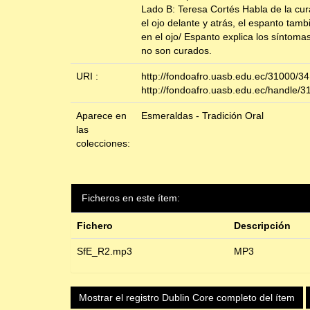
Lado B: Teresa Cortés Habla de la cura
el ojo delante y atrás, el espanto tam
en el ojo/ Espanto explica los síntoma
no son curados.
URI :
http://fondoafro.uasb.edu.ec/31000/34
http://fondoafro.uasb.edu.ec/handle/3
Aparece en
Esmeraldas - Tradición Oral
las
colecciones:
Ficheros en este ítem:
Fichero
Descripción
SfE_R2.mp3
MP3
Mostrar el registro Dublin Core completo del ítem