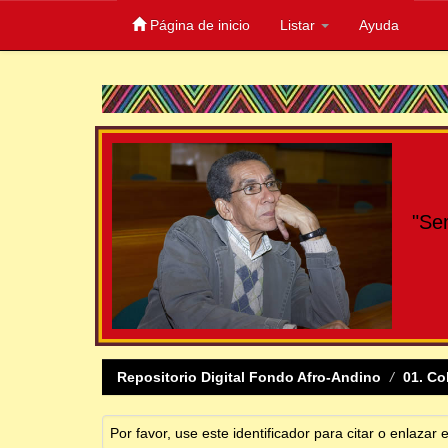
Página de inicio
Listar
Ayuda
Skip
navigation
"Se
Repositorio Digital Fondo Afro-Andino
01. Co
Por favor, use este identificador para citar o enlazar 