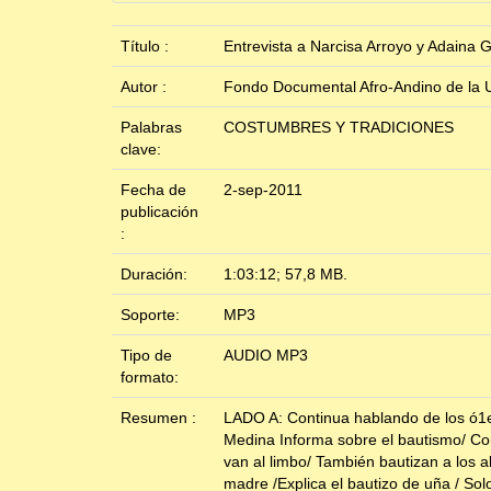
Título :
Entrevista a Narcisa Arroyo y Adain
Autor :
Fondo Documental Afro-Andino de la U
Palabras
COSTUMBRES Y TRADICIONES
clave:
Fecha de
2-sep-2011
publicación
:
Duración:
1:03:12; 57,8 MB.
Soporte:
MP3
Tipo de
AUDIO MP3
formato:
Resumen :
LADO A: Continua hablando de los ó1eo
Medina Informa sobre el bautismo/ Con
van al limbo/ También bautizan a los a
madre /Explica el bautizo de uña / Sol