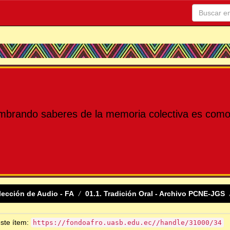
mbrando saberes de la memoria colectiva es como 
lección de Audio - FA
01.1. Tradición Oral - Archivo PCNE-JGS
este ítem:
https://fondoafro.uasb.edu.ec//handle/31000/34