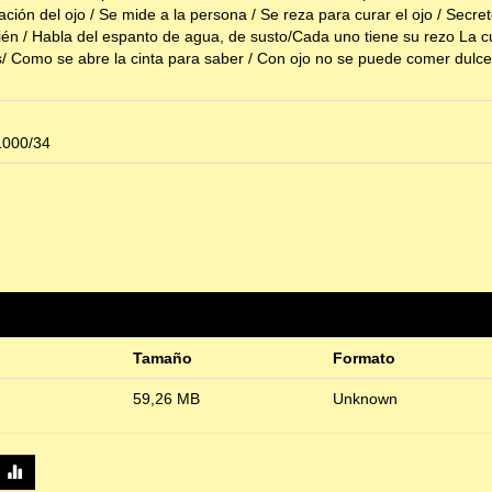
ción del ojo / Se mide a la persona / Se reza para curar el ojo / Secre
bién / Habla del espanto de agua, de susto/Cada uno tiene su rezo La c
s/ Como se abre la cinta para saber / Con ojo no se puede comer dulce
1000/34
Tamaño
Formato
59,26 MB
Unknown