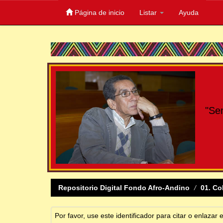
Página de inicio
Listar
Ayuda
Skip
navigation
"Se
Repositorio Digital Fondo Afro-Andino
01. Co
Por favor, use este identificador para citar o enlazar 