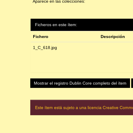
Aparece en las colecciones:
Ficheros en este ítem:
Fichero
Descripción
1_C_618.jpg
Mostrar el registro Dublin Core completo del ítem
Este ítem está sujeto a una licencia Creative Com