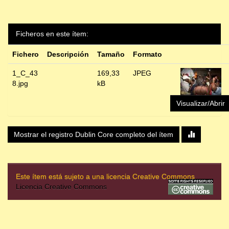
Ficheros en este ítem:
Fichero
Descripción
Tamaño
Formato
1_C_43
169,33
JPEG
8.jpg
kB
Visualizar/Abrir
Mostrar el registro Dublin Core completo del ítem
Este ítem está sujeto a una licencia Creative Commons
Licencia Creative Commons