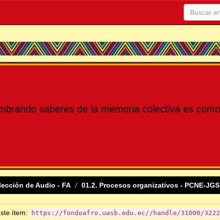
mbrando saberes de la memoria colectiva es como 
lección de Audio - FA
01.2. Procesos organizativos - PCNE-JGS
este ítem:
https://fondoafro.uasb.edu.ec//handle/31000/3222