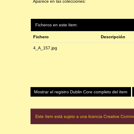
Aparece en las colecciones:
Ficheros en este ítem:
Fichero
Descripción
4_A_157.jpg
Mostrar el registro Dublin Core completo del ítem
Este ítem está sujeto a una licencia Creative Com