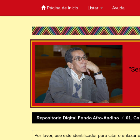
Página de inicio
Listar
Ayuda
Skip
navigation
"Se
Repositorio Digital Fondo Afro-Andino
01. Co
Por favor, use este identificador para citar o enlazar 