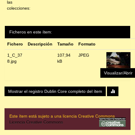
las
colecciones:
Ficheros en este ítem:
Fichero
Descripción
Tamaño
Formato
1_C_37
107,94
JPEG
8.jpg
kB
Visualizar/Abrir
Mostrar el registro Dublin Core completo del ítem
Este ítem está sujeto a una licencia Creative Commons
Licencia Creative Commons