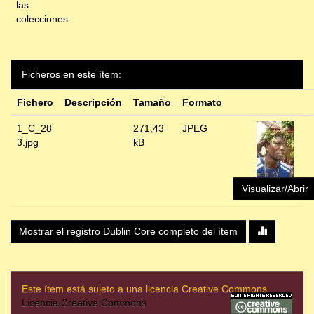
las
colecciones:
Ficheros en este ítem:
Fichero
Descripción
Tamaño
Formato
1_C_28
271,43
JPEG
3.jpg
kB
Visualizar/Abrir
Mostrar el registro Dublin Core completo del ítem
Este ítem está sujeto a una licencia Creative Commons
Licencia Creative Commons