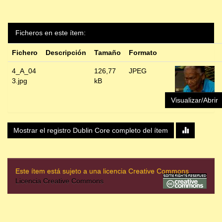
Ficheros en este ítem:
Fichero
Descripción
Tamaño
Formato
4_A_04
126,77
JPEG
3.jpg
kB
Visualizar/Abrir
Mostrar el registro Dublin Core completo del ítem
Este ítem está sujeto a una licencia Creative Commons
Licencia Creative Commons