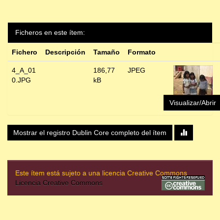
Ficheros en este ítem:
Fichero
Descripción
Tamaño
Formato
4_A_01
186,77
JPEG
0.JPG
kB
Visualizar/Abrir
Mostrar el registro Dublin Core completo del ítem
Este ítem está sujeto a una licencia Creative Commons
Licencia Creative Commons