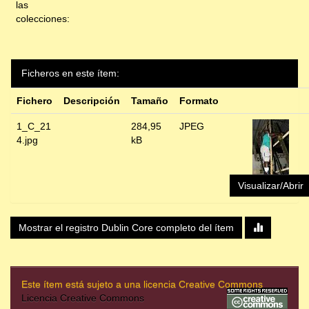
las
colecciones:
Ficheros en este ítem:
Fichero
Descripción
Tamaño
Formato
1_C_21
284,95
JPEG
4.jpg
kB
Visualizar/Abrir
Mostrar el registro Dublin Core completo del ítem
Este ítem está sujeto a una licencia Creative Commons
Licencia Creative Commons