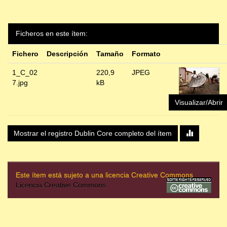
Ficheros en este ítem:
Fichero
Descripción
Tamaño
Formato
1_C_02
220,9
JPEG
7.jpg
kB
Visualizar/Abrir
Mostrar el registro Dublin Core completo del ítem
Este ítem está sujeto a una licencia Creative Commons
Licencia Creative Commons