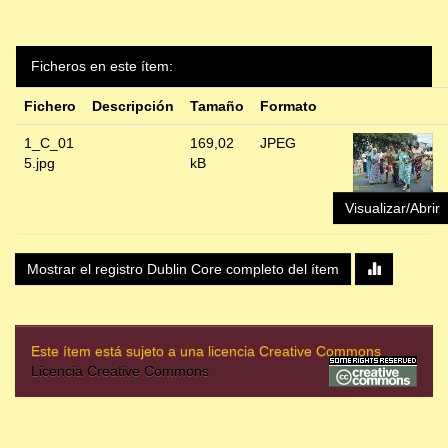
Ficheros en este ítem:
Fichero
Descripción
Tamaño
Formato
1_C_01
169,02
JPEG
5.jpg
kB
Visualizar/Abrir
Mostrar el registro Dublin Core completo del ítem
Este ítem está sujeto a una licencia Creative Commons
Licencia Creative Commons