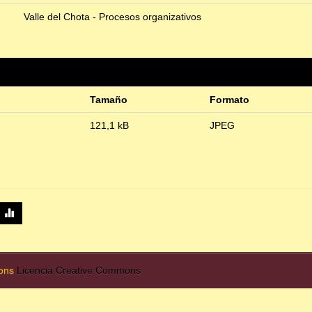
Valle del Chota - Procesos organizativos
Tamaño
Formato
121,1 kB
JPEG
mons
Licencia Creative Commons