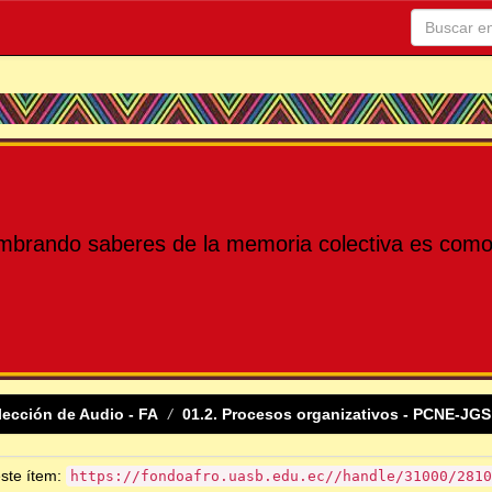
mbrando saberes de la memoria colectiva es como 
lección de Audio - FA
01.2. Procesos organizativos - PCNE-JGS
este ítem:
https://fondoafro.uasb.edu.ec//handle/31000/2810