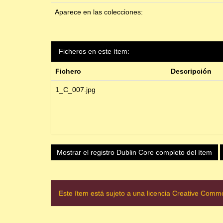
Aparece en las colecciones:
Ficheros en este ítem:
Fichero
Descripción
1_C_007.jpg
Mostrar el registro Dublin Core completo del ítem
Este ítem está sujeto a una licencia Creative Com