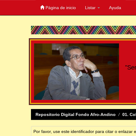
Página de inicio
Listar
Ayuda
Skip
navigation
"Se
Repositorio Digital Fondo Afro-Andino
01. Co
Por favor, use este identificador para citar o enlazar 