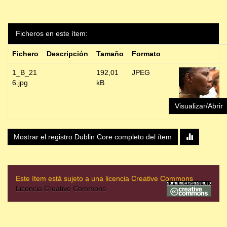
Ficheros en este ítem:
Fichero
Descripción
Tamaño
Formato
1_B_21
192,01
JPEG
6.jpg
kB
Visualizar/Abrir
Mostrar el registro Dublin Core completo del ítem
Este ítem está sujeto a una licencia Creative Commons
Licencia Creative Commons