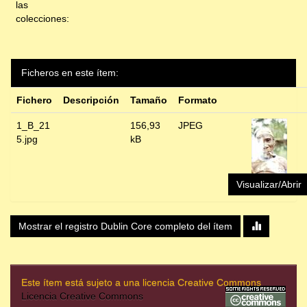
las
colecciones:
Ficheros en este ítem:
Fichero
Descripción
Tamaño
Formato
1_B_21
156,93
JPEG
5.jpg
kB
Visualizar/Abrir
Mostrar el registro Dublin Core completo del ítem
Este ítem está sujeto a una licencia Creative Commons
Licencia Creative Commons