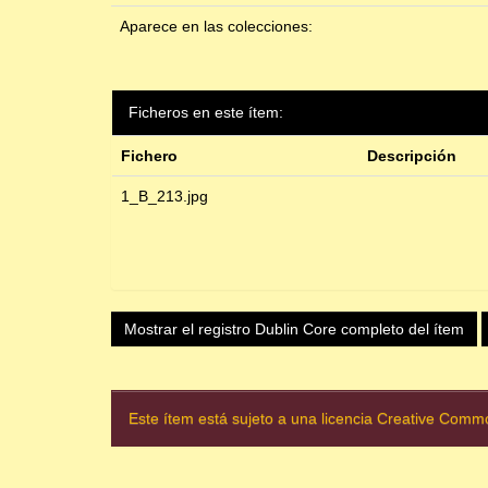
Aparece en las colecciones:
Ficheros en este ítem:
Fichero
Descripción
1_B_213.jpg
Mostrar el registro Dublin Core completo del ítem
Este ítem está sujeto a una licencia Creative Com