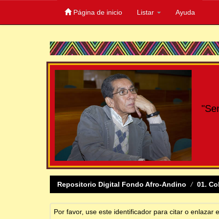
Página de inicio
Listar
Ayuda
Skip
navigation
"Se
Repositorio Digital Fondo Afro-Andino
01. Co
Por favor, use este identificador para citar o enlazar 