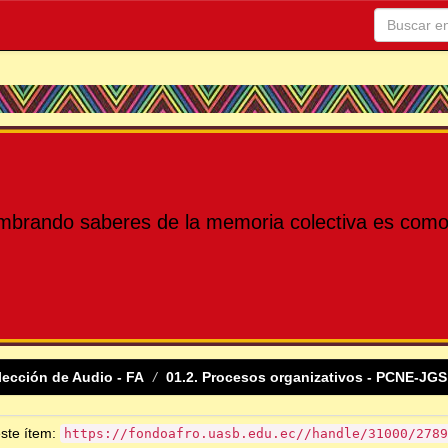
mbrando saberes de la memoria colectiva es como 
lección de Audio - FA
01.2. Procesos organizativos - PCNE-JGS
este ítem:
https://fondoafro.uasb.edu.ec//handle/31000/2789