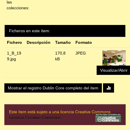
las
colecciones:
Ficheros en este ítem:
Fichero
Descripción
Tamaño
Formato
1_B_19
170,8
JPEG
9.jpg
kB
Visualizar/Abrir
Mostrar el registro Dublin Core completo del ítem
Este ítem está sujeto a una licencia Creative Commons
Licencia Creative Commons