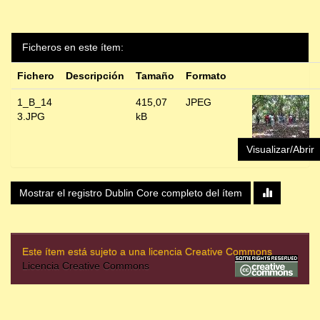
Ficheros en este ítem:
Fichero
Descripción
Tamaño
Formato
1_B_14
415,07
JPEG
3.JPG
kB
Visualizar/Abrir
Mostrar el registro Dublin Core completo del ítem
Este ítem está sujeto a una licencia Creative Commons
Licencia Creative Commons