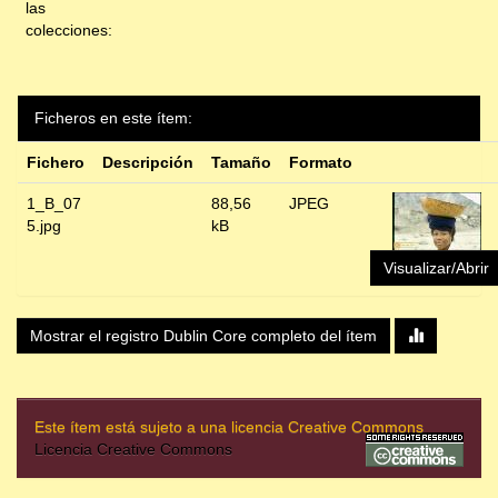
las
colecciones:
Ficheros en este ítem:
Fichero
Descripción
Tamaño
Formato
1_B_07
88,56
JPEG
5.jpg
kB
Visualizar/Abrir
Mostrar el registro Dublin Core completo del ítem
Este ítem está sujeto a una licencia Creative Commons
Licencia Creative Commons