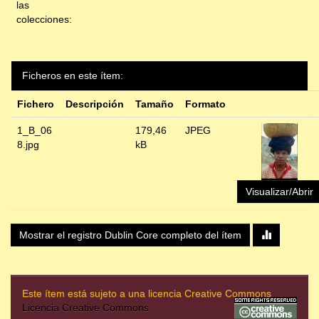
las
colecciones:
Ficheros en este ítem:
Fichero
Descripción
Tamaño
Formato
1_B_06
179,46
JPEG
8.jpg
kB
Visualizar/Abrir
Mostrar el registro Dublin Core completo del ítem
Este ítem está sujeto a una licencia Creative Commons
Licencia Creative Commons