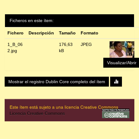
Ficheros en este ítem:
Fichero
Descripción
Tamaño
Formato
1_B_06
176,63
JPEG
2.jpg
kB
Visualizar/Abrir
Mostrar el registro Dublin Core completo del ítem
Este ítem está sujeto a una licencia Creative Commons
Licencia Creative Commons