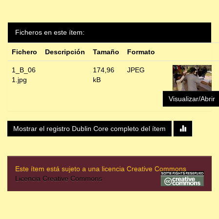
Ficheros en este ítem:
Fichero
Descripción
Tamaño
Formato
1_B_06
174,96
JPEG
1.jpg
kB
Visualizar/Abrir
Mostrar el registro Dublin Core completo del ítem
Este ítem está sujeto a una licencia Creative Commons
Licencia Creative Commons