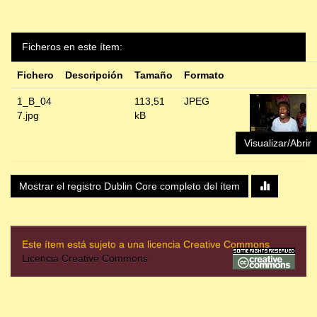
Ficheros en este ítem:
Fichero
Descripción
Tamaño
Formato
1_B_04
113,51
JPEG
7.jpg
kB
Visualizar/Abrir
Mostrar el registro Dublin Core completo del ítem
Este ítem está sujeto a una licencia Creative Commons
Licencia Creative Commons