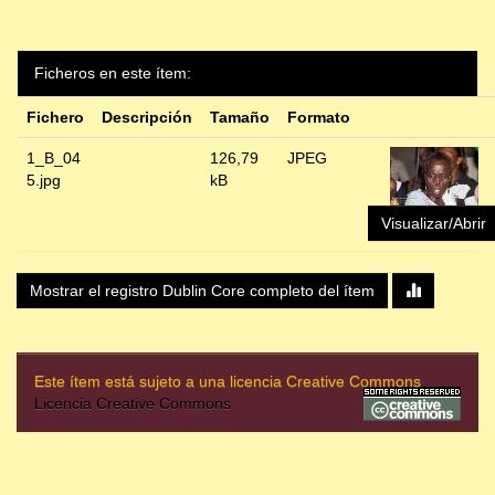
Ficheros en este ítem:
Fichero
Descripción
Tamaño
Formato
1_B_04
126,79
JPEG
5.jpg
kB
Visualizar/Abrir
Mostrar el registro Dublin Core completo del ítem
Este ítem está sujeto a una licencia Creative Commons
Licencia Creative Commons