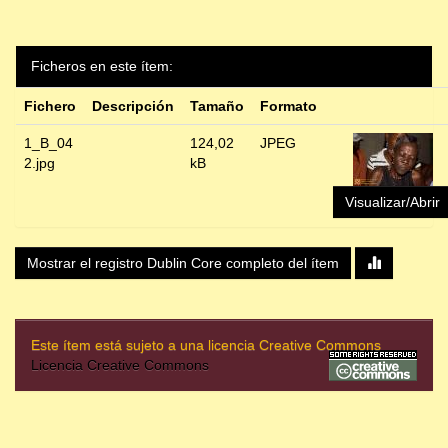
Ficheros en este ítem:
Fichero
Descripción
Tamaño
Formato
1_B_04
124,02
JPEG
2.jpg
kB
Visualizar/Abrir
Mostrar el registro Dublin Core completo del ítem
Este ítem está sujeto a una licencia Creative Commons
Licencia Creative Commons