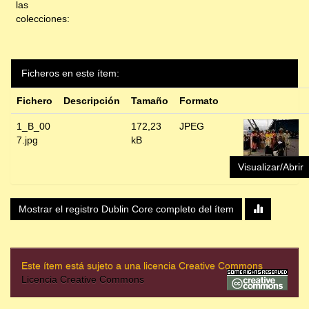
las
colecciones:
Ficheros en este ítem:
Fichero
Descripción
Tamaño
Formato
1_B_00
172,23
JPEG
7.jpg
kB
Visualizar/Abrir
Mostrar el registro Dublin Core completo del ítem
Este ítem está sujeto a una licencia Creative Commons
Licencia Creative Commons